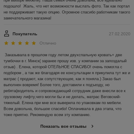
при выборе мебели). Наша семья очень довольна, все идеально 
подошло!  Жаль, что нет возможности выслать фото. Так как портал 
не поддерживает такую опцию. Огромное спасибо работникам такого 
замечательного магазина! 
Покупатель
27.02.2020
Отлично
Заказывала в прошлом году летом двухспальную кровать+ две 
тумбочки в г. Минск( заранее прошу изв. у компании за запоздалый 
отзыв) . Елена, которой ОТЕЛЬНОЕ СПАСИБО! очень помогла с 
подбором , а так же благодаря ее консультации я прикупила тут же и 
матрас ( продают, как сопутствующее, как я поняла.) Заказ был 
выполнен вовремя! Более того, доставили к подъезду, но 
ребята(водитель и сопровождающий сотрудник даже внесли все к 
грузовому лифту,чего могли бы и не делать, матрас Веговский-
тяжелый. Елена при мне все выверила по упаковкам по мебели. 
Всем довольна, большое спасибо! Оплачивала в два этапа, что 
тоже приятно. Рекомендую всем эту компанию.
Показать все отзывы