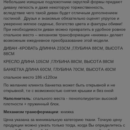
Небольшие изящные подлокотники округлой формы придают
дивану легкость и даже некоторую торжественность,
вследствие чего такой диван будет отличным дополнением
гостиной. Друзья и знакомые обязательно оценят упругое и
умеренно мягкое сиденье, богатство цвета и фактуры обивки!
При необходимости диван можно превратить в удобное ровное
спальное место – механизм трансформации «книжка» делает
возможным ежедневное преобразование этой модели.
ДИВАН -КРОВАТЬ ДЛИННА 233СМ ,ГЛУБИНА 88СМ, ВЫСОТА
88СМ
КРЕСЛО ДЛИНА 105СМ ,ГЛУБИНА 88СМ, ВЫСОТА 88СМ
БАНКЕТКА ДЛИНА 60СМ, ГЛУБИНА 70СМ, ВЫСОТА 40СМ
спальное место 186 х120см
По желанию клиента банкетка может быть открывной и не
открывной, т.е с возможностью снятия крышки и без оной
Наполнитель
: спального места - пенополиуретан высокой
плотности + пружинный блок.
Механизм трансформации
: книжка
Цена указана за минимальную категорию ткани. Точную цену
продукции можно узнать только тогда, когда Вы определитесь с