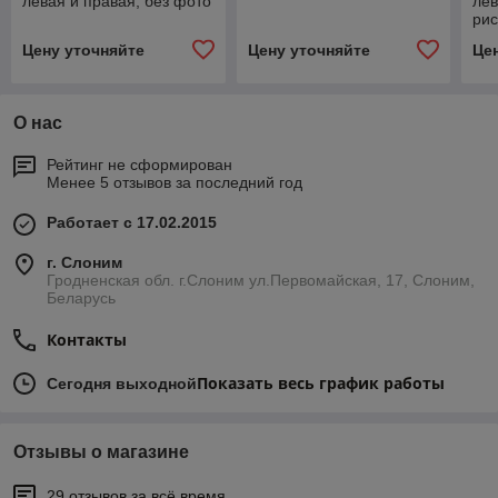
левая и правая, без фото
лев
рис
Цену уточняйте
Цену уточняйте
Це
О нас
Рейтинг не сформирован
Менее 5 отзывов за последний год
Работает с 17.02.2015
г. Слоним
Гродненская обл. г.Слоним ул.Первомайская, 17, Слоним,
Беларусь
Контакты
Показать весь график работы
Сегодня выходной
Отзывы о магазине
29 отзывов за всё время