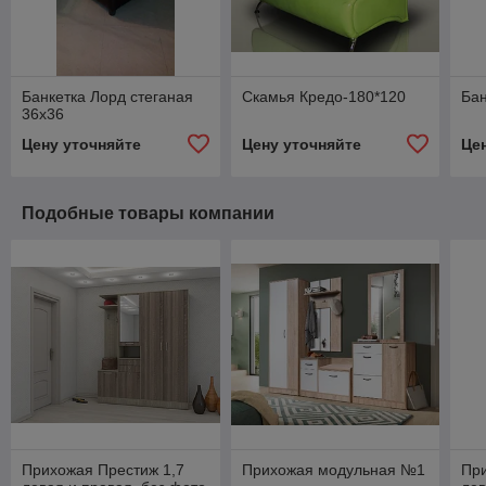
Банкетка Лорд стеганая
Скамья Кредо-180*120
Бан
36х36
Цену уточняйте
Цену уточняйте
Це
Подобные товары компании
Прихожая Престиж 1,7
Прихожая модульная №1
При