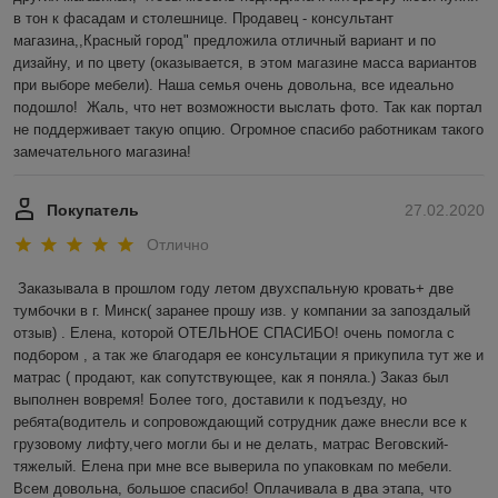
в тон к фасадам и столешнице. Продавец - консультант 
магазина,,Красный город" предложила отличный вариант и по 
дизайну, и по цвету (оказывается, в этом магазине масса вариантов 
при выборе мебели). Наша семья очень довольна, все идеально 
подошло!  Жаль, что нет возможности выслать фото. Так как портал 
не поддерживает такую опцию. Огромное спасибо работникам такого 
замечательного магазина! 
Покупатель
27.02.2020
Отлично
Заказывала в прошлом году летом двухспальную кровать+ две 
тумбочки в г. Минск( заранее прошу изв. у компании за запоздалый 
отзыв) . Елена, которой ОТЕЛЬНОЕ СПАСИБО! очень помогла с 
подбором , а так же благодаря ее консультации я прикупила тут же и 
матрас ( продают, как сопутствующее, как я поняла.) Заказ был 
выполнен вовремя! Более того, доставили к подъезду, но 
ребята(водитель и сопровождающий сотрудник даже внесли все к 
грузовому лифту,чего могли бы и не делать, матрас Веговский-
тяжелый. Елена при мне все выверила по упаковкам по мебели. 
Всем довольна, большое спасибо! Оплачивала в два этапа, что 