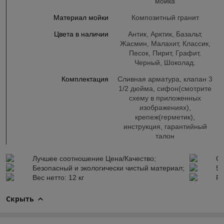
мойка
Материал мойки
Композитный гранит
Цвета в наличии
Антик, Арктик, Базальт,
Жасмин, Малахит, Классик,
Песок, Пирит, Графит,
Черный, Шоколад.
Комплектация
Сливная арматура, клапан 3
1/2 дюйма, сифон(смотрите
схему в приложенных
изображениях),
крепеж(герметик),
инструкция, гарантийный
талон
Лучшее соотношение Цена/Качество;
Со
Безопасный и экологически чистый материал;
5 
Вес нетто: 12 кг
Ра
Скрыть