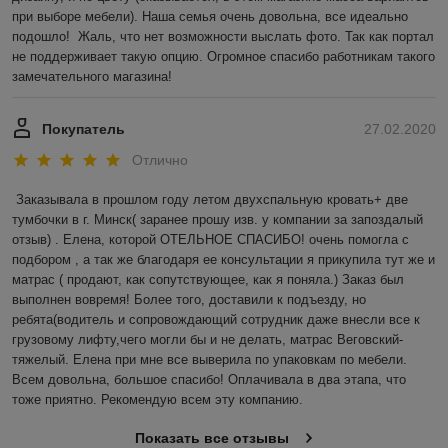
при выборе мебели). Наша семья очень довольна, все идеально 
подошло!  Жаль, что нет возможности выслать фото. Так как портал 
не поддерживает такую опцию. Огромное спасибо работникам такого 
замечательного магазина! 
Покупатель
27.02.2020
Отлично
Заказывала в прошлом году летом двухспальную кровать+ две 
тумбочки в г. Минск( заранее прошу изв. у компании за запоздалый 
отзыв) . Елена, которой ОТЕЛЬНОЕ СПАСИБО! очень помогла с 
подбором , а так же благодаря ее консультации я прикупила тут же и 
матрас ( продают, как сопутствующее, как я поняла.) Заказ был 
выполнен вовремя! Более того, доставили к подъезду, но 
ребята(водитель и сопровождающий сотрудник даже внесли все к 
грузовому лифту,чего могли бы и не делать, матрас Веговский-
тяжелый. Елена при мне все выверила по упаковкам по мебели. 
Всем довольна, большое спасибо! Оплачивала в два этапа, что 
тоже приятно. Рекомендую всем эту компанию.
Показать все отзывы