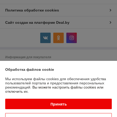
Политика обработки cookies
Сайт создан на платформе Deal.by
Информация для покупателя
Юридическое лицо:
Частное унитарное предприятие «ЭтоДом»
231800, РБ, Гродненская область, г.Слоним ул. Ершова 56\1
Обработка файлов cookie
Регистрационный номер ЕГР: 591759030
Мы используем файлы cookies для обеспечения удобства
пользователей портала и предоставления персональных
УНП: 591759030
рекомендаций.
Вы можете настроить файлы cookies или
отключить их.
Регистрационный орган: Слонимский райсполком
Дата регистрации компании: 15.07.2024
Принять
Ссылка на свидетельство/лицензию