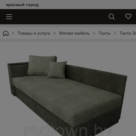
красный город
Товары и услуги
Мягкая мебель
Тахты
Тахта Э