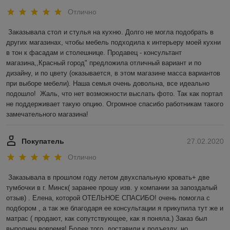
Отлично
Заказывала стол и стулья на кухню. Долго не могла подобрать в 
других магазинах, чтобы мебель подходила к интерьеру моей кухни 
в тон к фасадам и столешнице. Продавец - консультант 
магазина,,Красный город" предложила отличный вариант и по 
дизайну, и по цвету (оказывается, в этом магазине масса вариантов 
при выборе мебели). Наша семья очень довольна, все идеально 
подошло!  Жаль, что нет возможности выслать фото. Так как портал 
не поддерживает такую опцию. Огромное спасибо работникам такого 
замечательного магазина! 
Покупатель
27.02.2020
Отлично
Заказывала в прошлом году летом двухспальную кровать+ две 
тумбочки в г. Минск( заранее прошу изв. у компании за запоздалый 
отзыв) . Елена, которой ОТЕЛЬНОЕ СПАСИБО! очень помогла с 
подбором , а так же благодаря ее консультации я прикупила тут же и 
матрас ( продают, как сопутствующее, как я поняла.) Заказ был 
выполнен вовремя! Более того, доставили к подъезду, но 