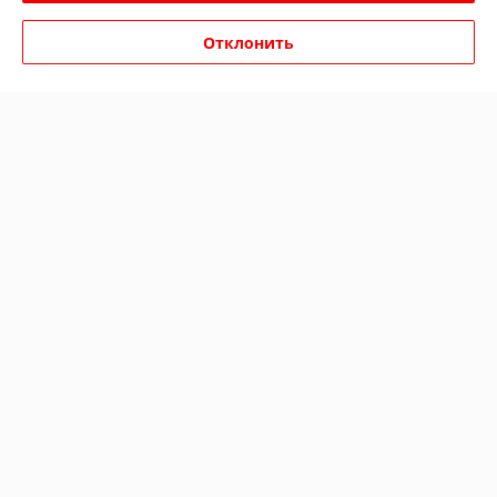
Отклонить
О нас
Контакты
Доставка и оплата
График работы
Полная версия сайта
Политика обработки cookies
Сайт создан на платформе Deal.by