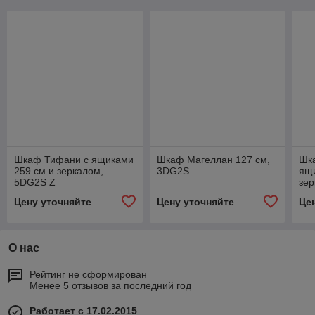
Шкаф Тифани с ящиками
Шкаф Магеллан 127 см,
Шк
259 см и зеркалом,
3DG2S
ящи
5DG2S Z
зе
Цену уточняйте
Цену уточняйте
Це
О нас
Рейтинг не сформирован
Менее 5 отзывов за последний год
Работает с 17.02.2015