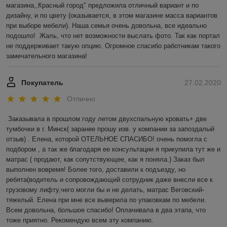
магазина,,Красный город" предложила отличный вариант и по 
дизайну, и по цвету (оказывается, в этом магазине масса вариантов 
при выборе мебели). Наша семья очень довольна, все идеально 
подошло!  Жаль, что нет возможности выслать фото. Так как портал 
не поддерживает такую опцию. Огромное спасибо работникам такого 
замечательного магазина! 
Покупатель
27.02.2020
Отлично
Заказывала в прошлом году летом двухспальную кровать+ две 
тумбочки в г. Минск( заранее прошу изв. у компании за запоздалый 
отзыв) . Елена, которой ОТЕЛЬНОЕ СПАСИБО! очень помогла с 
подбором , а так же благодаря ее консультации я прикупила тут же и 
матрас ( продают, как сопутствующее, как я поняла.) Заказ был 
выполнен вовремя! Более того, доставили к подъезду, но 
ребята(водитель и сопровождающий сотрудник даже внесли все к 
грузовому лифту,чего могли бы и не делать, матрас Веговский-
тяжелый. Елена при мне все выверила по упаковкам по мебели. 
Всем довольна, большое спасибо! Оплачивала в два этапа, что 
тоже приятно. Рекомендую всем эту компанию.