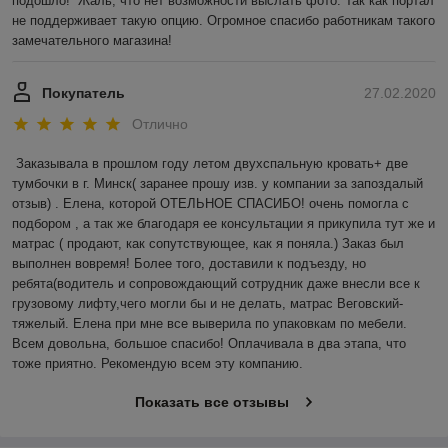
подошло!  Жаль, что нет возможности выслать фото. Так как портал 
не поддерживает такую опцию. Огромное спасибо работникам такого 
замечательного магазина! 
Покупатель
27.02.2020
Отлично
Заказывала в прошлом году летом двухспальную кровать+ две 
тумбочки в г. Минск( заранее прошу изв. у компании за запоздалый 
отзыв) . Елена, которой ОТЕЛЬНОЕ СПАСИБО! очень помогла с 
подбором , а так же благодаря ее консультации я прикупила тут же и 
матрас ( продают, как сопутствующее, как я поняла.) Заказ был 
выполнен вовремя! Более того, доставили к подъезду, но 
ребята(водитель и сопровождающий сотрудник даже внесли все к 
грузовому лифту,чего могли бы и не делать, матрас Веговский-
тяжелый. Елена при мне все выверила по упаковкам по мебели. 
Всем довольна, большое спасибо! Оплачивала в два этапа, что 
тоже приятно. Рекомендую всем эту компанию.
Показать все отзывы