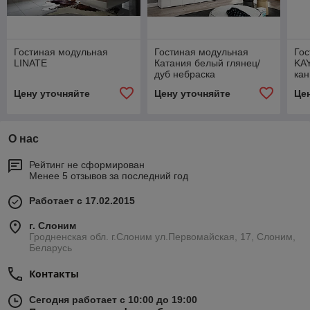
Гостиная модульная
Гостиная модульная
Гос
LINATE
Катания белый глянец/
KAY
дуб небраска
кан
Цену уточняйте
Цену уточняйте
Це
О нас
Рейтинг не сформирован
Менее 5 отзывов за последний год
Работает с 17.02.2015
г. Слоним
Гродненская обл. г.Слоним ул.Первомайская, 17, Слоним,
Беларусь
Контакты
Сегодня работает с 10:00 до 19:00