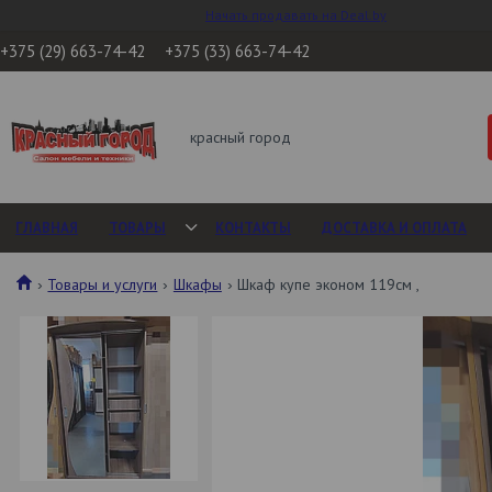
Начать продавать на Deal.by
+375 (29) 663-74-42
+375 (33) 663-74-42
красный город
ГЛАВНАЯ
ТОВАРЫ
КОНТАКТЫ
ДОСТАВКА И ОПЛАТА
Товары и услуги
Шкафы
Шкаф купе эконом 119см ,