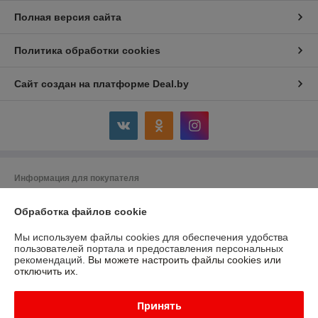
Полная версия сайта
Политика обработки cookies
Сайт создан на платформе Deal.by
Информация для покупателя
Юридическое лицо:
Частное унитарное предприятие «ЭтоДом»
Обработка файлов cookie
231800, РБ, Гродненская область, г.Слоним ул. Ершова 56\1
Регистрационный номер ЕГР: 591759030
Мы используем файлы cookies для обеспечения удобства
пользователей портала и предоставления персональных
УНП: 591759030
рекомендаций.
Вы можете настроить файлы cookies или
отключить их.
Регистрационный орган: Слонимский райсполком
Дата регистрации компании: 15.07.2024
Принять