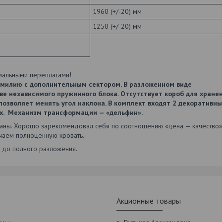
1960 (+/-20) мм
1250 (+/-20) мм
нимальными переплатами!
Эмилию с дополнительным сектором. В разложенном виде
ве независимого пружинного блока. Отсутствует короб для хранен
озволяет менять угол наклона. В комплект входят 2 декоративн
х.
Механизм трансформации — «дельфин».
аны. Хорошо зарекомендовал себя по соотношению «цена — качество»
учаем полноценную кровать.
ь до полного разложения.
Акционные товары