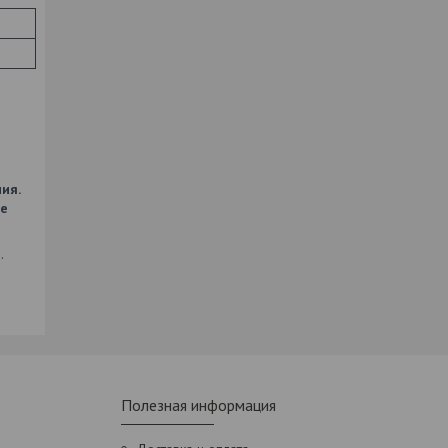
ия.
ые
.
Полезная информация