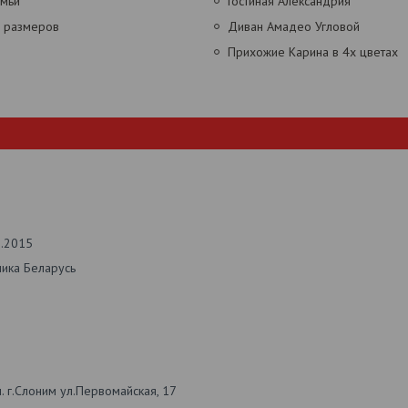
амьи
Гостиная Александрия
х размеров
Диван Амадео Угловой
Прихожие Карина в 4х цветах
2.2015
лика Беларусь
 г.Слоним ул.Первомайская, 17