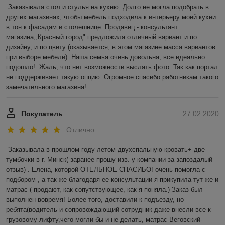
Заказывала стол и стулья на кухню. Долго не могла подобрать в 
других магазинах, чтобы мебель подходила к интерьеру моей кухни 
в тон к фасадам и столешнице. Продавец - консультант 
магазина,,Красный город" предложила отличный вариант и по 
дизайну, и по цвету (оказывается, в этом магазине масса вариантов 
при выборе мебели). Наша семья очень довольна, все идеально 
подошло!  Жаль, что нет возможности выслать фото. Так как портал 
не поддерживает такую опцию. Огромное спасибо работникам такого 
замечательного магазина! 
Покупатель
27.02.2020
Отлично
Заказывала в прошлом году летом двухспальную кровать+ две 
тумбочки в г. Минск( заранее прошу изв. у компании за запоздалый 
отзыв) . Елена, которой ОТЕЛЬНОЕ СПАСИБО! очень помогла с 
подбором , а так же благодаря ее консультации я прикупила тут же и 
матрас ( продают, как сопутствующее, как я поняла.) Заказ был 
выполнен вовремя! Более того, доставили к подъезду, но 
ребята(водитель и сопровождающий сотрудник даже внесли все к 
грузовому лифту,чего могли бы и не делать, матрас Веговский-