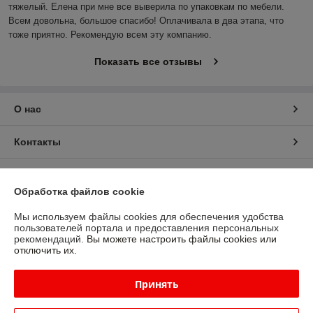
тяжелый. Елена при мне все выверила по упаковкам по мебели. 
Всем довольна, большое спасибо! Оплачивала в два этапа, что 
тоже приятно. Рекомендую всем эту компанию.
Показать все отзывы
О нас
Контакты
Доставка и оплата
Обработка файлов cookie
График работы
Мы используем файлы cookies для обеспечения удобства
пользователей портала и предоставления персональных
рекомендаций.
Вы можете настроить файлы cookies или
Полная версия сайта
отключить их.
Политика обработки cookies
Принять
Сайт создан на платформе Deal.by