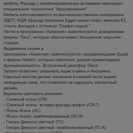
мебель. Фасады с комбинированными вставками имитируют
специальную технологию "браширования".
Мебель изготавливается из высококачественных материалов:
ЛДСП, МДФ (фасад) компании Egger имеют класс эмиссии Е1,
стекло фасадов с оттенком "Графит серый.".
Петли в программах «Камелия» комплектуются доводчиками
фирмы "Titus", которые обеспечивают бесшумное закрытие
створки.
Выдвижные ящики в
программах «Камелия» комплектуются направляющими Quadr
o фирмы Hettich, которые обеспечат долгую превосходную
функциональность. Встроенный демпфер Silent
System позволяет закрывать ящик плавно и бесшумно.
Скрытый монтаж делает механизм в нижней части ящика
невидимым глазу, что позволяет не нарушать элегантный
дизайн.
Варианты цветового решения:
- Снежный ясень (СЯ)
- Снежный ясень- вставка фасада графит (СЯ-Г)
- Ясень Асахи (АС)
- Ясень Асахи- комбинированный (АС-К)
- Гикори Джексон светлый (ГС)
- Гикори Джексон светлый- комбинированный (ГС-К)
- Гикори Джексон темный (ГТ)