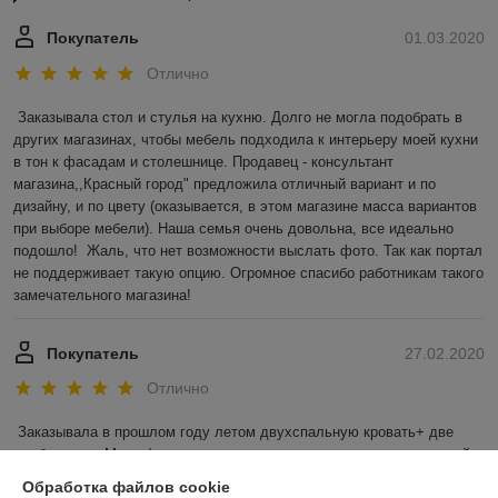
Покупатель
01.03.2020
Отлично
Заказывала стол и стулья на кухню. Долго не могла подобрать в 
других магазинах, чтобы мебель подходила к интерьеру моей кухни 
в тон к фасадам и столешнице. Продавец - консультант 
магазина,,Красный город" предложила отличный вариант и по 
дизайну, и по цвету (оказывается, в этом магазине масса вариантов 
при выборе мебели). Наша семья очень довольна, все идеально 
подошло!  Жаль, что нет возможности выслать фото. Так как портал 
не поддерживает такую опцию. Огромное спасибо работникам такого 
замечательного магазина! 
Покупатель
27.02.2020
Отлично
Заказывала в прошлом году летом двухспальную кровать+ две 
тумбочки в г. Минск( заранее прошу изв. у компании за запоздалый 
отзыв) . Елена, которой ОТЕЛЬНОЕ СПАСИБО! очень помогла с 
Обработка файлов cookie