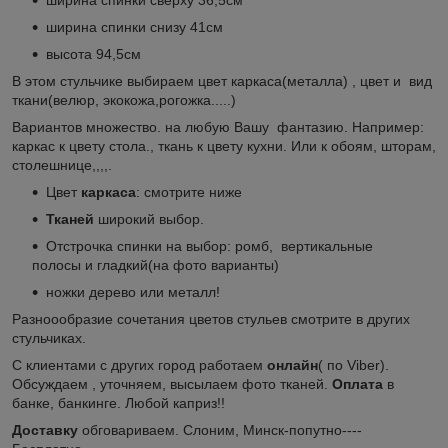
ширина спинки снизу 41см
высота 94,5см
В этом стульчике выбираем цвет каркаса(металла) , цвет и вид
ткани(велюр, экокожа,рогожка.....)
Вариантов множество. на любую Вашу фантазию. Например:
каркас к цвету стола., ткань к цвету кухни. Или к обоям, шторам,
столешнице,,,,.
Цвет
каркаса
: смотрите ниже
Тканей
широкий выбор.
Отстрочка спинки на выбор: ромб, вертикальные
полосы и гладкий(на фото варианты)
ножки дерево или металл!
Разноообразие сочетания цветов стульев смотрите в других
стульчиках.
С клиентами с других город работаем
онлайн
( по Viber).
Обсуждаем , уточняем, высылаем фото тканей.
Оплата
в
банке, банкинге. Любой каприз!!
Доставку
обговариваем. Слоним, Минск-попутно----