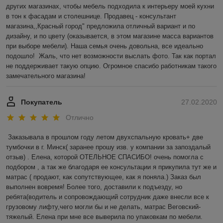
других магазинах, чтобы мебель подходила к интерьеру моей кухни 
в тон к фасадам и столешнице. Продавец - консультант 
магазина,,Красный город" предложила отличный вариант и по 
дизайну, и по цвету (оказывается, в этом магазине масса вариантов 
при выборе мебели). Наша семья очень довольна, все идеально 
подошло!  Жаль, что нет возможности выслать фото. Так как портал 
не поддерживает такую опцию. Огромное спасибо работникам такого 
замечательного магазина! 
Покупатель
27.02.2020
Отлично
Заказывала в прошлом году летом двухспальную кровать+ две 
тумбочки в г. Минск( заранее прошу изв. у компании за запоздалый 
отзыв) . Елена, которой ОТЕЛЬНОЕ СПАСИБО! очень помогла с 
подбором , а так же благодаря ее консультации я прикупила тут же и 
матрас ( продают, как сопутствующее, как я поняла.) Заказ был 
выполнен вовремя! Более того, доставили к подъезду, но 
ребята(водитель и сопровождающий сотрудник даже внесли все к 
грузовому лифту,чего могли бы и не делать, матрас Веговский-
тяжелый. Елена при мне все выверила по упаковкам по мебели. 