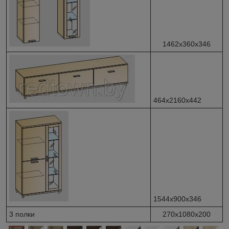
1462х360х346
464х2160х442
1544х900х346
3 полки
270х1080х200