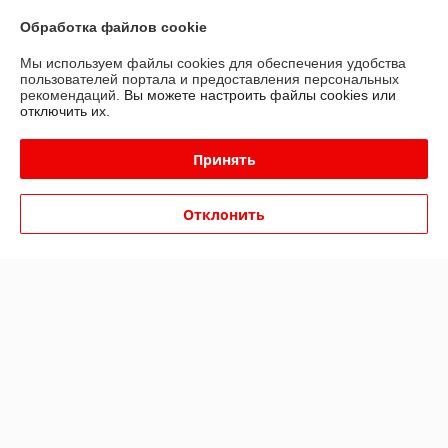
Доставка и оплата
Обработка файлов cookie
График работы
Мы используем файлы cookies для обеспечения удобства
пользователей портала и предоставления персональных
рекомендаций.
Вы можете настроить файлы cookies или
Полная версия сайта
отключить их.
Политика обработки cookies
Принять
Сайт создан на платформе Deal.by
Отклонить
Информация для покупателя
Юридическое лицо:
Частное унитарное предприятие «ЭтоДом»
231800, РБ, Гродненская область, г.Слоним ул. Ершова 56\1
Регистрационный номер ЕГР: 591759030
УНП: 591759030