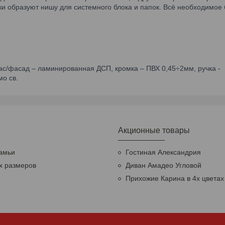
чки образуют нишу для системного блока и папок. Всё необходимое 
ас/фасад – ламинированная ДСП, кромка – ПВХ 0,45÷2мм, ручка -
мо св.
Акционные товары
амьи
Гостиная Александрия
х размеров
Диван Амадео Угловой
Прихожие Карина в 4х цветах