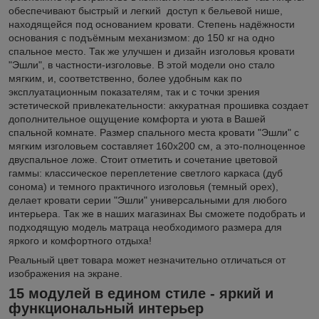
обеспечивают быстрый и легкий доступ к бельевой нише,
находящейся под основанием кровати. Степень надёжности
основания с подъёмным механизмом: до 150 кг на одно
спальное место. Так же улучшен и дизайн изголовья кровати
"Эшли", в частности-изголовье. В этой модели оно стало
мягким, и, соответственно, более удобным как по
эксплуатационным показателям, так и с точки зрения
эстетической привлекательности: аккуратная прошивка создает
дополнительное ощущение комфорта и уюта в Вашей
спальной комнате. Размер спального места кровати "Эшли" с
мягким изголовьем составляет 160х200 см, а это-полноценное
двуспальное ложе. Стоит отметить и сочетание цветовой
гаммы: классическое переплетение светлого каркаса (дуб
сонома) и темного практичного изголовья (темный орех),
делает кровати серии "Эшли" универсальными для любого
интерьера. Так же в наших магазинах Вы сможете подобрать и
подходящую модель матраца необходимого размера для
яркого и комфортного отдыха!
Реальный цвет товара может незначительно отличаться от
изображения на экране.
15 модулей в едином стиле - яркий и
функциональный интерьер