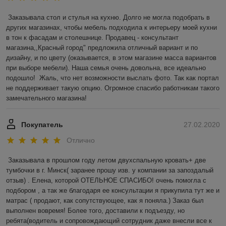
Заказывала стол и стулья на кухню. Долго не могла подобрать в 
других магазинах, чтобы мебель подходила к интерьеру моей кухни 
в тон к фасадам и столешнице. Продавец - консультант 
магазина,,Красный город" предложила отличный вариант и по 
дизайну, и по цвету (оказывается, в этом магазине масса вариантов 
при выборе мебели). Наша семья очень довольна, все идеально 
подошло!  Жаль, что нет возможности выслать фото. Так как портал 
не поддерживает такую опцию. Огромное спасибо работникам такого 
замечательного магазина! 
Покупатель
27.02.2020
Отлично
Заказывала в прошлом году летом двухспальную кровать+ две 
тумбочки в г. Минск( заранее прошу изв. у компании за запоздалый 
отзыв) . Елена, которой ОТЕЛЬНОЕ СПАСИБО! очень помогла с 
подбором , а так же благодаря ее консультации я прикупила тут же и 
матрас ( продают, как сопутствующее, как я поняла.) Заказ был 
выполнен вовремя! Более того, доставили к подъезду, но 
ребята(водитель и сопровождающий сотрудник даже внесли все к 