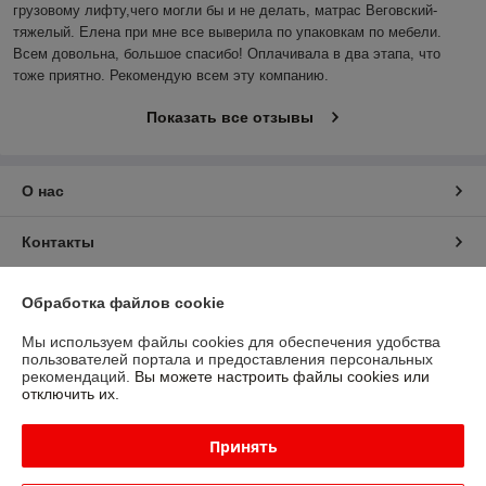
грузовому лифту,чего могли бы и не делать, матрас Веговский-
тяжелый. Елена при мне все выверила по упаковкам по мебели. 
Всем довольна, большое спасибо! Оплачивала в два этапа, что 
тоже приятно. Рекомендую всем эту компанию.
Показать все отзывы
О нас
Контакты
Доставка и оплата
Обработка файлов cookie
Мы используем файлы cookies для обеспечения удобства
График работы
пользователей портала и предоставления персональных
рекомендаций.
Вы можете настроить файлы cookies или
отключить их.
Полная версия сайта
Принять
Политика обработки cookies