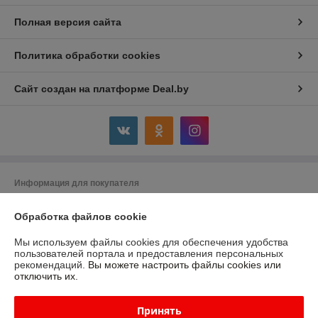
Полная версия сайта
Политика обработки cookies
Сайт создан на платформе Deal.by
Информация для покупателя
Юридическое лицо:
Частное унитарное предприятие «ЭтоДом»
Обработка файлов cookie
231800, РБ, Гродненская область, г.Слоним ул. Ершова 56\1
Регистрационный номер ЕГР: 591759030
Мы используем файлы cookies для обеспечения удобства
пользователей портала и предоставления персональных
УНП: 591759030
рекомендаций.
Вы можете настроить файлы cookies или
отключить их.
Регистрационный орган: Слонимский райсполком
Дата регистрации компании: 15.07.2024
Принять