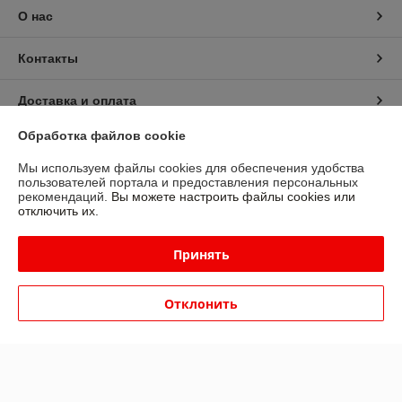
О нас
Контакты
Доставка и оплата
Обработка файлов cookie
График работы
Мы используем файлы cookies для обеспечения удобства
пользователей портала и предоставления персональных
Полная версия сайта
рекомендаций.
Вы можете настроить файлы cookies или
отключить их.
Политика обработки cookies
Принять
Сайт создан на платформе Deal.by
Отклонить
Информация для покупателя