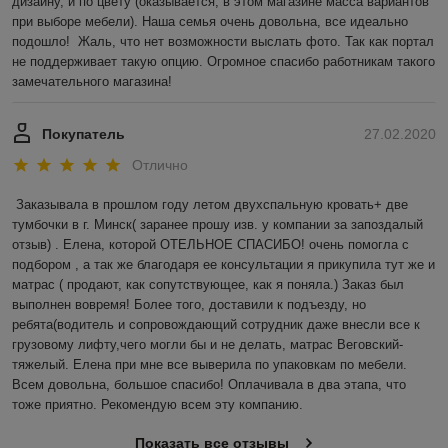
дизайну, и по цвету (оказывается, в этом магазине масса вариантов 
при выборе мебели). Наша семья очень довольна, все идеально 
подошло!  Жаль, что нет возможности выслать фото. Так как портал 
не поддерживает такую опцию. Огромное спасибо работникам такого 
замечательного магазина! 
Покупатель
27.02.2020
Отлично
Заказывала в прошлом году летом двухспальную кровать+ две 
тумбочки в г. Минск( заранее прошу изв. у компании за запоздалый 
отзыв) . Елена, которой ОТЕЛЬНОЕ СПАСИБО! очень помогла с 
подбором , а так же благодаря ее консультации я прикупила тут же и 
матрас ( продают, как сопутствующее, как я поняла.) Заказ был 
выполнен вовремя! Более того, доставили к подъезду, но 
ребята(водитель и сопровождающий сотрудник даже внесли все к 
грузовому лифту,чего могли бы и не делать, матрас Веговский-
тяжелый. Елена при мне все выверила по упаковкам по мебели. 
Всем довольна, большое спасибо! Оплачивала в два этапа, что 
тоже приятно. Рекомендую всем эту компанию.
Показать все отзывы