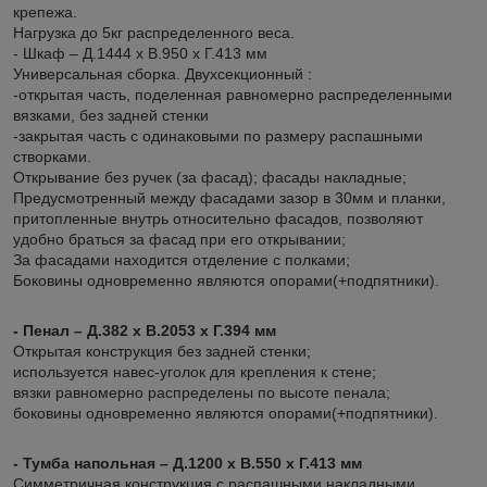
крепежа.
Нагрузка до 5кг распределенного веса.
- Шкаф – Д.1444 х В.950 х Г.413 мм
Универсальная сборка. Двухсекционный :
-открытая часть, поделенная равномерно распределенными
вязками, без задней стенки
-закрытая часть с одинаковыми по размеру распашными
створками.
Открывание без ручек (за фасад); фасады накладные;
Предусмотренный между фасадами зазор в 30мм и планки,
притопленные внутрь относительно фасадов, позволяют
удобно браться за фасад при его открывании;
За фасадами находится отделение с полками;
Боковины одновременно являются опорами(+подпятники).
- Пенал – Д.382 х В.2053 х Г.394 мм
Открытая конструкция без задней стенки;
используется навес-уголок для крепления к стене;
вязки равномерно распределены по высоте пенала;
боковины одновременно являются опорами(+подпятники).
- Тумба напольная – Д.1200 х В.550 х Г.413 мм
Симметричная конструкция с распашными накладными