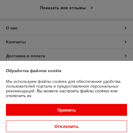
Показать все отзывы
О нас
Контакты
Доставка и оплата
График работы
Обработка файлов cookie
Мы используем файлы cookies для обеспечения удобства
Полная версия сайта
пользователей портала и предоставления персональных
рекомендаций.
Вы можете настроить файлы cookies или
отключить их.
Политика обработки cookies
Принять
Сайт создан на платформе Deal.by
Отклонить