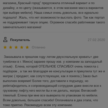
магазина,,Красный город" предложила отличный вариант и по 
дизайну, и по цвету (оказывается, в этом магазине масса вариантов 
при выборе мебели). Наша семья очень довольна, все идеально 
подошло!  Жаль, что нет возможности выслать фото. Так как портал 
не поддерживает такую опцию. Огромное спасибо работникам такого 
замечательного магазина! 
Покупатель
27.02.2020
Отлично
Заказывала в прошлом году летом двухспальную кровать+ две 
тумбочки в г. Минск( заранее прошу изв. у компании за запоздалый 
отзыв) . Елена, которой ОТЕЛЬНОЕ СПАСИБО! очень помогла с 
подбором , а так же благодаря ее консультации я прикупила тут же и 
матрас ( продают, как сопутствующее, как я поняла.) Заказ был 
выполнен вовремя! Более того, доставили к подъезду, но 
ребята(водитель и сопровождающий сотрудник даже внесли все к 
грузовому лифту,чего могли бы и не делать, матрас Веговский-
тяжелый. Елена при мне все выверила по упаковкам по мебели. 
Всем довольна, большое спасибо! Оплачивала в два этапа, что 
тоже приятно. Рекомендую всем эту компанию.