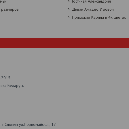
амьи
Гостиная Александрия
х размеров
Диван Амадео Угловой
Прихожие Карина в 4х цветах
2.2015
лика Беларусь
 г.Слоним ул.Первомайская, 17