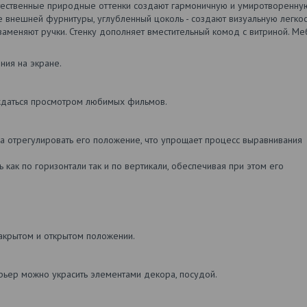
стественные природные оттенки создают гармоничную и умиротворенну
ие внешней фурнитуры, углубленный цоколь - создают визуальную легкос
 заменяют ручки. Стенку дополняет вместительный комод с витриной. Ме
ния на экране.
аждаться просмотром любимых фильмов.
отрегулировать его положение, что упрощает процесс выравнивания
ак по горизонтали так и по вертикали, обеспечивая при этом его
акрытом и открытом положении.
рьер можно украсить элементами декора, посудой.