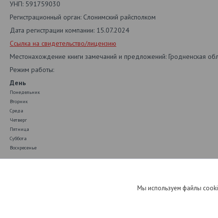
УНП: 591759030
Регистрационный орган: Слонимский райсполком
Дата регистрации компании: 15.07.2024
Ссылка на свидетельство/лицензию
Местонахождение книги замечаний и предложений: Гродненская обл.
Режим работы:
День
Понедельник
Вторник
Среда
Четверг
Пятница
Суббота
Воскресенье
Ищете Гостиная Невио-2 в Слониме, Барановичах, Лиде или Волковы
областям, предлагаем удобную рассрочку и кредит. Работаете напря
Мы используем файлы cooki