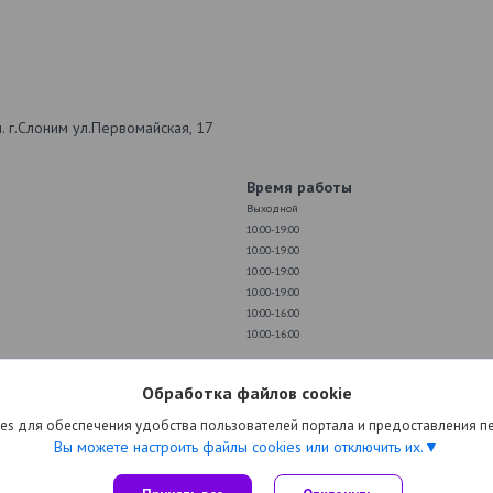
 г.Слоним ул.Первомайская, 17
Время работы
Выходной
10:00-19:00
10:00-19:00
10:00-19:00
10:00-19:00
10:00-16:00
10:00-16:00
Обработка файлов cookie
ске? Перед покупкой в Ами Мебель или Пинскдрев сравните цены на Re
мую с магазином — без переплат и скрытых наценок.
es для обеспечения удобства пользователей портала и предоставления 
Вы можете настроить файлы cookies или отключить их.