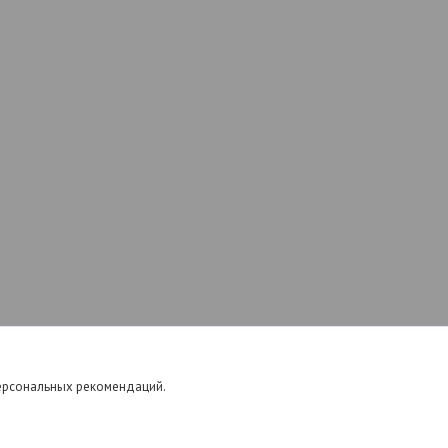
dTown.by. Мы доставляем мебель по Гродненской и Брестской
персональных рекомендаций.