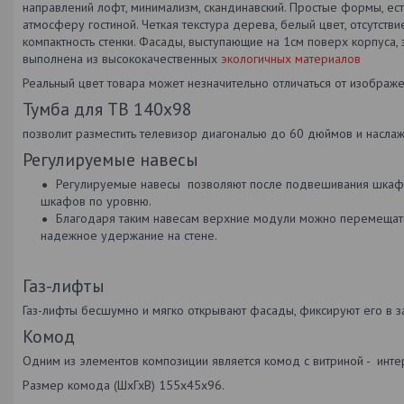
направлений лофт, минимализм, скандинавский. Простые формы, е
атмосферу гостиной. Четкая текстура дерева, белый цвет, отсутств
компактность стенки. Фасады, выступающие на 1см поверх корпуса,
выполнена из высококачественных
экологичных материалов
Реальный цвет товара может незначительно отличаться от изображе
Тумба для ТВ 140х98
позволит разместить телевизор диагональю до 60 дюймов и насл
Регулируемые навесы
Регулируемые навесы позволяют после подвешивания шкафа 
шкафов по уровню.
Благодаря таким навесам верхние модули можно перемещать к
надежное удержание на стене.
Газ-лифты
Газ-лифты бесшумно и мягко открывают фасады, фиксируют его в з
Комод
Одним из элементов композиции является комод с витриной - инте
Размер комода (ШхГхВ) 155х45х96.