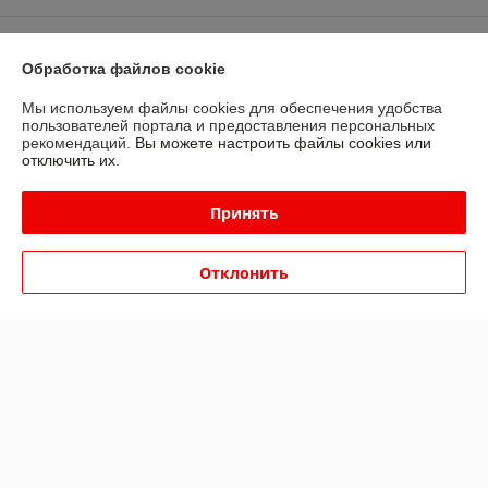
Доставка и оплата
Обработка файлов cookie
График работы
Мы используем файлы cookies для обеспечения удобства
пользователей портала и предоставления персональных
рекомендаций.
Вы можете настроить файлы cookies или
Полная версия сайта
отключить их.
Политика обработки cookies
Принять
Сайт создан на платформе Deal.by
Отклонить
Информация для покупателя
Юридическое лицо:
Частное унитарное предприятие «ЭтоДом»
231800, РБ, Гродненская область, г.Слоним ул. Ершова 56\1
Регистрационный номер ЕГР: 591759030