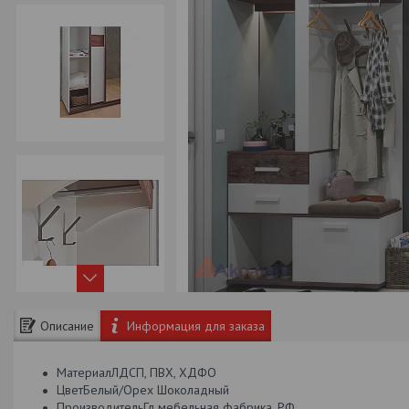
Описание
Информация для заказа
МатериалЛДСП, ПВХ, ХДФО
ЦветБелый/Орех Шоколадный
ПроизводительГл мебельная фабрика, РФ