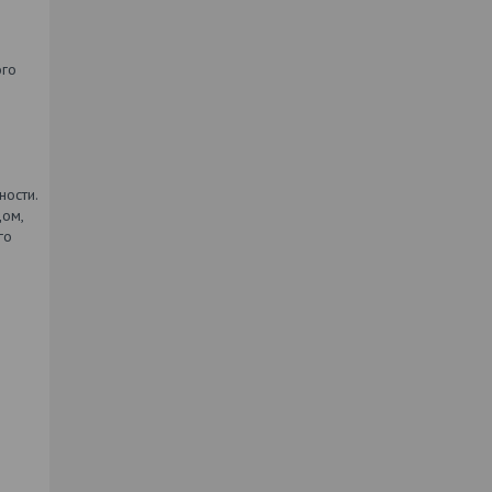
ого
ости.
дом,
го