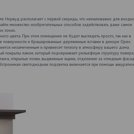
иле Норвуд располагает с первой секунды, что немаловажно для входн
найти множество изобретательных способов задействовать даже самое
х зонах.
го цвета. При этом помещение не будет выглядеть просто, так как в
ые поверхности и брашированные деревянные вставки в декоре Орех
анется незамеченным и привнесет теплоту в атмосферу вашего дома.
покрыты лаком, который подчеркивает рельефную структуру поверхн
танга, открытые полки, выдвижные ящики, отделение за откидным фаса
. Встроенная светодиодная подсветка включается при помощи аккуратно