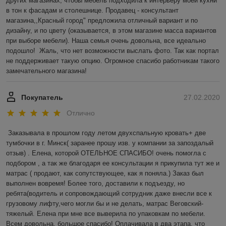
других магазинах, чтобы мебель подходила к интерьеру моей кухни 
в тон к фасадам и столешнице. Продавец - консультант 
магазина,,Красный город" предложила отличный вариант и по 
дизайну, и по цвету (оказывается, в этом магазине масса вариантов 
при выборе мебели). Наша семья очень довольна, все идеально 
подошло!  Жаль, что нет возможности выслать фото. Так как портал 
не поддерживает такую опцию. Огромное спасибо работникам такого 
замечательного магазина! 
Покупатель
27.02.2020
Отлично
Заказывала в прошлом году летом двухспальную кровать+ две 
тумбочки в г. Минск( заранее прошу изв. у компании за запоздалый 
отзыв) . Елена, которой ОТЕЛЬНОЕ СПАСИБО! очень помогла с 
подбором , а так же благодаря ее консультации я прикупила тут же и 
матрас ( продают, как сопутствующее, как я поняла.) Заказ был 
выполнен вовремя! Более того, доставили к подъезду, но 
ребята(водитель и сопровождающий сотрудник даже внесли все к 
грузовому лифту,чего могли бы и не делать, матрас Веговский-
тяжелый. Елена при мне все выверила по упаковкам по мебели. 
Всем довольна, большое спасибо! Оплачивала в два этапа, что 