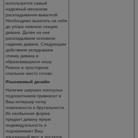
используется самый
надежный механизм
раскладывания-выкатной.
Необходимо выкатить на себя
до упора нижнюю секцию
дивана. Далее на нее
раскладываем основное
сидение дивана. Следующим
действием укладываем
спинку дивана в
образовавшуюся нишу.
Ровное и просторное
спальное место готово.
Изысканный дизайн
Наличие широких изогнутых
подлокотников привнесет в
Ваш интерьер нотку
помпезности и брутальности.
Их необычная форма
придает дивану яркую
индивидуальность и
подчеркивает Ваш
изысканный вкус и достаток.