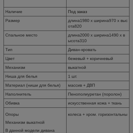
Наличие
Под заказ
Размер
длина1980 х ширина970 х выс
ота820
Спальное место
длина2000 х ширина1490 х в
ысота310
Тип
Диван-кровать
Цвет
бежевый + коричневый
Механизм
выкатной
Ниша для белья
1 шт.
Материал (ниши для белья)
массив + ДВП
Наполнитель
Пенополиуретан (поролон)
Обивка
искусственная кожа + ткань
Опоры
колеса + хром. горизонтальны
Механизм выкатной
В данной модели дивана