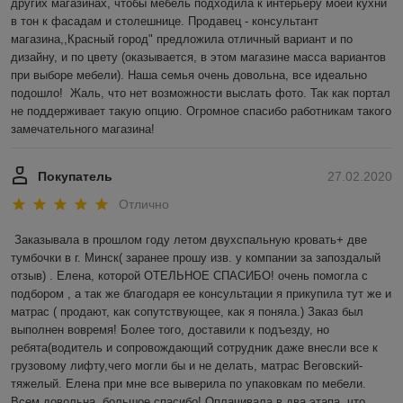
других магазинах, чтобы мебель подходила к интерьеру моей кухни 
в тон к фасадам и столешнице. Продавец - консультант 
магазина,,Красный город" предложила отличный вариант и по 
дизайну, и по цвету (оказывается, в этом магазине масса вариантов 
при выборе мебели). Наша семья очень довольна, все идеально 
подошло!  Жаль, что нет возможности выслать фото. Так как портал 
не поддерживает такую опцию. Огромное спасибо работникам такого 
замечательного магазина! 
Покупатель
27.02.2020
Отлично
Заказывала в прошлом году летом двухспальную кровать+ две 
тумбочки в г. Минск( заранее прошу изв. у компании за запоздалый 
отзыв) . Елена, которой ОТЕЛЬНОЕ СПАСИБО! очень помогла с 
подбором , а так же благодаря ее консультации я прикупила тут же и 
матрас ( продают, как сопутствующее, как я поняла.) Заказ был 
выполнен вовремя! Более того, доставили к подъезду, но 
ребята(водитель и сопровождающий сотрудник даже внесли все к 
грузовому лифту,чего могли бы и не делать, матрас Веговский-
тяжелый. Елена при мне все выверила по упаковкам по мебели. 
Всем довольна, большое спасибо! Оплачивала в два этапа, что 