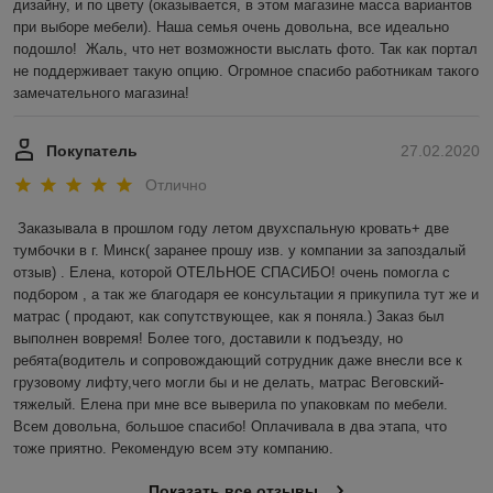
дизайну, и по цвету (оказывается, в этом магазине масса вариантов 
при выборе мебели). Наша семья очень довольна, все идеально 
подошло!  Жаль, что нет возможности выслать фото. Так как портал 
не поддерживает такую опцию. Огромное спасибо работникам такого 
замечательного магазина! 
Покупатель
27.02.2020
Отлично
Заказывала в прошлом году летом двухспальную кровать+ две 
тумбочки в г. Минск( заранее прошу изв. у компании за запоздалый 
отзыв) . Елена, которой ОТЕЛЬНОЕ СПАСИБО! очень помогла с 
подбором , а так же благодаря ее консультации я прикупила тут же и 
матрас ( продают, как сопутствующее, как я поняла.) Заказ был 
выполнен вовремя! Более того, доставили к подъезду, но 
ребята(водитель и сопровождающий сотрудник даже внесли все к 
грузовому лифту,чего могли бы и не делать, матрас Веговский-
тяжелый. Елена при мне все выверила по упаковкам по мебели. 
Всем довольна, большое спасибо! Оплачивала в два этапа, что 
тоже приятно. Рекомендую всем эту компанию.
Показать все отзывы