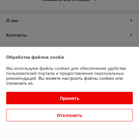
О нас
Контакты
Доставка и оплата
Обработка файлов cookie
График работы
Мы используем файлы cookies для обеспечения удобства
пользователей портала и предоставления персональных
рекомендаций.
Вы можете настроить файлы cookies или
Полная версия сайта
отключить их.
Политика обработки cookies
Принять
Сайт создан на платформе Deal.by
Отклонить